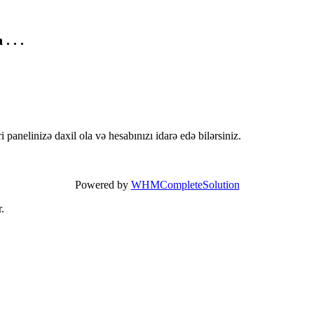
. . .
panelinizə daxil ola və hesabınızı idarə edə bilərsiniz.
Powered by
WHMCompleteSolution
.