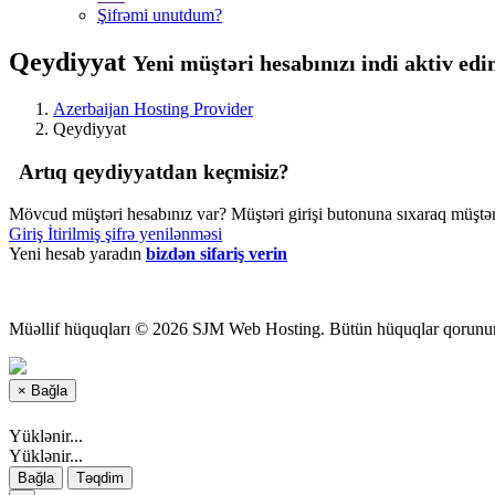
Şifrəmi unutdum?
Qeydiyyat
Yeni müştəri hesabınızı indi aktiv edin 
Azerbaijan Hosting Provider
Qeydiyyat
Artıq qeydiyyatdan keçmisiz?
Mövcud müştəri hesabınız var? Müştəri girişi butonuna sıxaraq müştəri 
Giriş
İtirilmiş şifrə yenilənməsi
Yeni hesab yaradın
bizdən sifariş verin
Müəllif hüquqları © 2026 SJM Web Hosting. Bütün hüquqlar qorunur
×
Bağla
Yüklənir...
Yüklənir...
Bağla
Təqdim