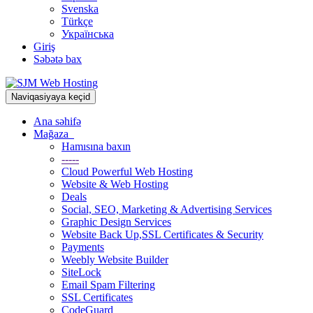
Svenska
Türkçe
Українська
Giriş
Səbətə bax
Naviqasiyaya keçid
Ana səhifə
Mağaza
Hamısına baxın
-----
Cloud Powerful Web Hosting
Website & Web Hosting
Deals
Social, SEO, Marketing & Advertising Services
Graphic Design Services
Website Back Up,SSL Certificates & Security
Payments
Weebly Website Builder
SiteLock
Email Spam Filtering
SSL Certificates
CodeGuard