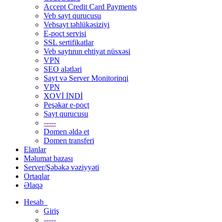
Accept Credit Card Payments
Veb sayt qurucusu
Vebsayt təhlükəsiziyi
E-poçt servisi
SSL sertifikatlar
Veb saytının ehtiyat nüsxəsi
VPN
SEO alətləri
Sayt və Server Monitorinqi
VPN
XOVİ İNDİ
Peşəkar e-poçt
Sayt qurucusu
-----
Domen əldə et
Domen transferi
Elanlar
Məlumat bazası
Server/Şəbəkə vəziyyəti
Ortaqlar
Əlaqə
Hesab
Giriş
-----