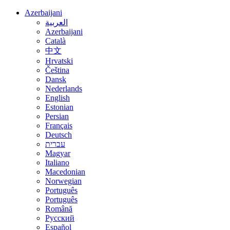
Azerbaijani
العربية
Azerbaijani
Català
中文
Hrvatski
Čeština
Dansk
Nederlands
English
Estonian
Persian
Français
Deutsch
עברית
Magyar
Italiano
Macedonian
Norwegian
Português
Português
Română
Русский
Español