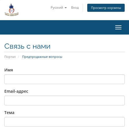
Русский
Вход
Просмотр корзины
Пере
нави
Связь с нами
Портал
Предпродажные вопросы
Имя
Email-адрес
Тема