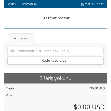
Məhsul/Parametrlər
Qiymət/Müddət
Səbətiniz boşdur
Endirim kodu
Kodu təsdiqləyin
Sifariş yekunu
Toplam
$0.00 USD
Cəmi
$0.00 USD