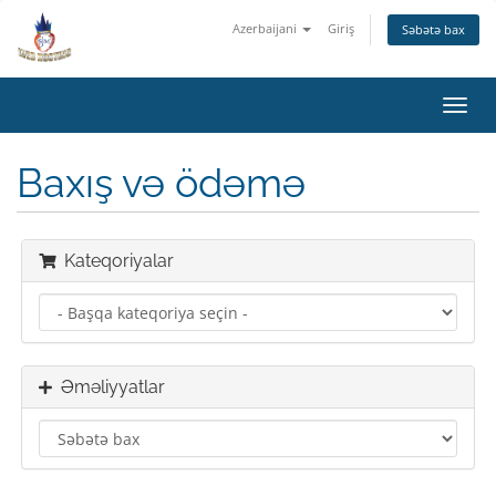
Azerbaijani
Giriş
Səbətə bax
Naviq
keçid
Baxış və ödəmə
Kateqoriyalar
Əməliyyatlar