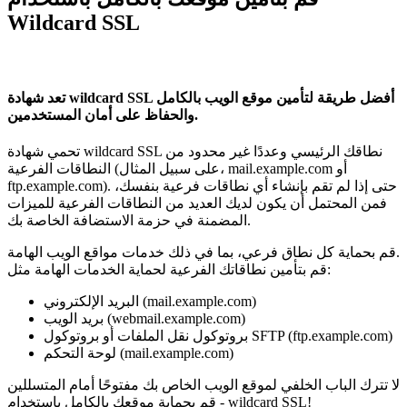
Wildcard SSL
تعد شهادة wildcard SSL أفضل طريقة لتأمين موقع الويب بالكامل
والحفاظ على أمان المستخدمين.
تحمي شهادة wildcard SSL نطاقك الرئيسي وعددًا غير محدود من
النطاقات الفرعية (على سبيل المثال، mail.example.com أو
ftp.example.com). حتى إذا لم تقم بإنشاء أي نطاقات فرعية بنفسك،
فمن المحتمل أن يكون لديك العديد من النطاقات الفرعية للميزات
المضمنة في حزمة الاستضافة الخاصة بك.
قم بحماية كل نطاق فرعي، بما في ذلك خدمات مواقع الويب الهامة.
قم بتأمين نطاقاتك الفرعية لحماية الخدمات الهامة مثل:
البريد الإلكتروني (mail.example.com)
بريد الويب (webmail.example.com)
بروتوكول نقل الملفات أو بروتوكول SFTP (ftp.example.com)
لوحة التحكم (mail.example.com)
لا تترك الباب الخلفي لموقع الويب الخاص بك مفتوحًا أمام المتسللين
- قم بحماية موقعك بالكامل باستخدام wildcard SSL!