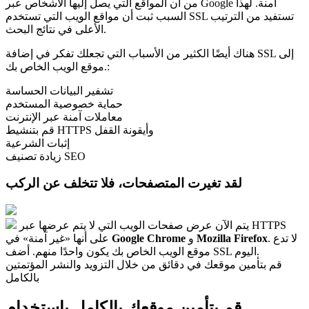
من أن المواقع التي يصل إليها الأشخاص عبر Google آمنة. لهذا
السبب ثبت أن مواقع الويب التي تستخدم SSL تستفيد من الترتيب
الأعلى في نتائج البحث.
هناك أيضًا الكثير من الأسباب التي تجعلك تفكر في إضافة SSL إلى
موقع الويب الخاص بك.:
تشفير البيانات الحساسة
حماية خصوصية المستخدم
معاملات آمنة عبر الإنترنت
قم بتنشيط HTTPS وأيقونة القفل
إثبات الشرعية
زيادة تصنيف SEO
لقد تغيرت المتصفحات، فلا تتخلف عن الركب
يتم الآن عرض صفحات الويب التي لا يتم عرضها عبر HTTPS
. لا تدع
Mozilla Firefox
و
Google Chrome
على أنها «غير آمنة» في
موقع الويب الخاص بك يكون واحدًا منهم. أضف SSL اليوم.
قم بتأمين موقعك في دقائق من خلال التزويد والنشر المؤتمتين
بالكامل
قم بتأمين موقعك بالكامل باستخدام