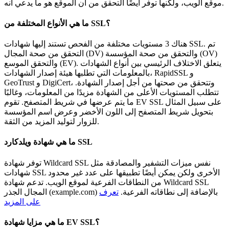
موقع الويب، ولكنها توفر أيضًا التحقق من أن الموقع هو ما يدعي أنه.
ما هي الأنواع المختلفة من SSL؟
هناك 3 مستويات مختلفة من الفحص تستند إليها شهادات SSL. تم
التحقق من صحة المجال (DV) والتحقق من صحة المؤسسة (OV)
والتحقق الموسع (EV). يتعلق الاختلاف الرئيسي بين أنواع الشهادات
بالمعلومات التي تطلبها هيئة إصدار الشهادات، RapidSSL و
GeoTrust و DigiCert، وتتحقق من صحتها من أجل إصدار الشهادة.
تتطلب المستويات الأعلى من الشهادة مزيدًا من المعلومات، وغالبًا
ما يتم عرضها في شريط المتصفح. تقوم EV SSL على سبيل المثال
بتحويل شريط المتصفح إلى اللون الأخضر وعرض اسم المؤسسة
للزوار لتوليد المزيد من الثقة.
ما هي شهادة ويلدكارد SSL
توفر شهادة Wildcard SSL نفس ميزات التشفير والمصادقة مثل
شهادات SSL الأخرى ولكن يمكن أيضًا تطبيقها على عدد غير محدود
من النطاقات الفرعية لموقع الويب. تدعم شهادة Wildcard SSL
المجال الجذر (example.com) بالإضافة إلى نطاقاته الفرعية.
تعرف
على المزيد
ما هي مزايا شهادة EV SSL؟