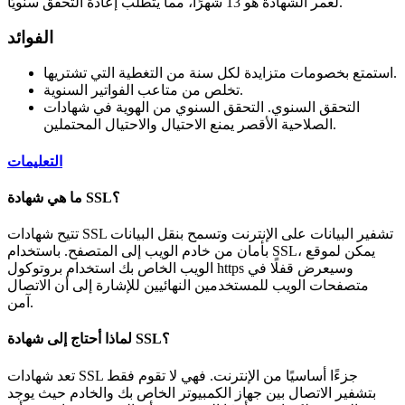
لعمر الشهادة هو 13 شهرًا، مما يتطلب إعادة التحقق سنويًا.
الفوائد
استمتع بخصومات متزايدة لكل سنة من التغطية التي تشتريها.
تخلص من متاعب الفواتير السنوية.
التحقق السنوي. التحقق السنوي من الهوية في شهادات
الصلاحية الأقصر يمنع الاحتيال والاحتيال المحتملين.
التعليمات
ما هي شهادة SSL؟
تتيح شهادات SSL تشفير البيانات على الإنترنت وتسمح بنقل البيانات
بأمان من خادم الويب إلى المتصفح. باستخدام SSL، يمكن لموقع
الويب الخاص بك استخدام بروتوكول https وسيعرض قفلًا في
متصفحات الويب للمستخدمين النهائيين للإشارة إلى أن الاتصال
آمن.
لماذا أحتاج إلى شهادة SSL؟
تعد شهادات SSL جزءًا أساسيًا من الإنترنت. فهي لا تقوم فقط
بتشفير الاتصال بين جهاز الكمبيوتر الخاص بك والخادم حيث يوجد