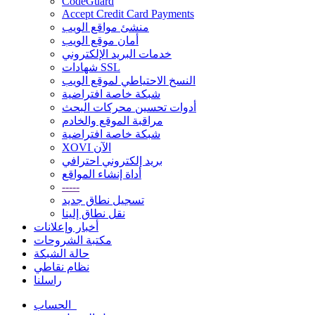
CodeGuard
Accept Credit Card Payments
منشئ مواقع الويب
أمان موقع الويب
خدمات البريد الإلكتروني
شهادات SSL
النسخ الاحتياطي لموقع الويب
شبكة خاصة افتراضية
أدوات تحسين محركات البحث
مراقبة الموقع والخادم
شبكة خاصة افتراضية
XOVI الآن
بريد إلكتروني احترافي
أداة إنشاء المواقع
-----
تسجيل نطاق جديد
نقل نطاق إلينا
أخبار وإعلانات
مكتبة الشروحات
حالة الشبكة
نظام نقاطي
راسلنا
الحساب