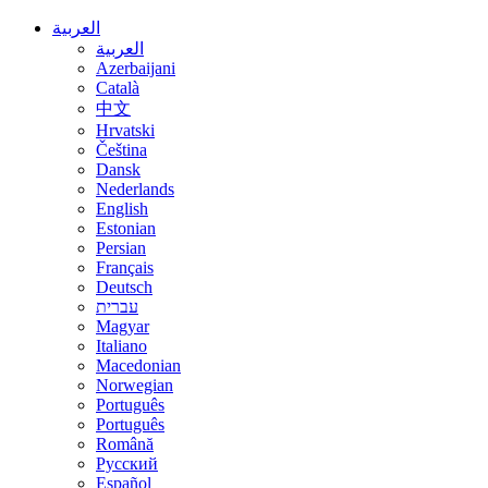
العربية
العربية
Azerbaijani
Català
中文
Hrvatski
Čeština
Dansk
Nederlands
English
Estonian
Persian
Français
Deutsch
עברית
Magyar
Italiano
Macedonian
Norwegian
Português
Português
Română
Русский
Español