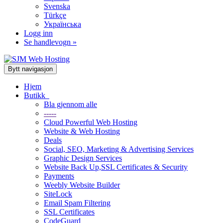
Svenska
Türkçe
Українська
Logg inn
Se handlevogn »
Bytt navigasjon
Hjem
Butikk
Bla gjennom alle
-----
Cloud Powerful Web Hosting
Website & Web Hosting
Deals
Social, SEO, Marketing & Advertising Services
Graphic Design Services
Website Back Up,SSL Certificates & Security
Payments
Weebly Website Builder
SiteLock
Email Spam Filtering
SSL Certificates
CodeGuard