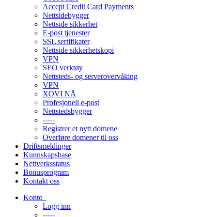
Accept Credit Card Payments
Nettsidebygger
Nettside sikkerhet
E-post tjenester
SSL sertifikater
Nettside sikkerhetskopi
VPN
SEO verktøy
Nettsteds- og serverovervåking
VPN
XOVI NÅ
Profesjonell e-post
Nettstedsbygger
-----
Registrer et nytt domene
Overføre domener til oss
Driftsmeldinger
Kunnskapsbase
Nettverksstatus
Bonusprogram
Kontakt oss
Konto
Logg inn
-----