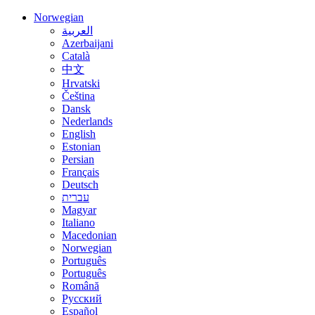
Norwegian
العربية
Azerbaijani
Català
中文
Hrvatski
Čeština
Dansk
Nederlands
English
Estonian
Persian
Français
Deutsch
עברית
Magyar
Italiano
Macedonian
Norwegian
Português
Português
Română
Русский
Español