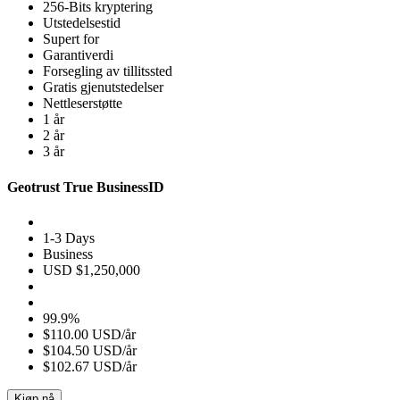
256-Bits kryptering
Utstedelsestid
Supert for
Garantiverdi
Forsegling av tillitssted
Gratis gjenutstedelser
Nettleserstøtte
1 år
2 år
3 år
Geotrust True BusinessID
1-3 Days
Business
USD $1,250,000
99.9%
$110.00 USD/år
$104.50 USD/år
$102.67 USD/år
Kjøp nå