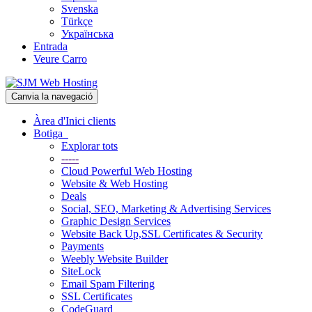
Svenska
Türkçe
Українська
Entrada
Veure Carro
Canvia la navegació
Àrea d'Inici clients
Botiga
Explorar tots
-----
Cloud Powerful Web Hosting
Website & Web Hosting
Deals
Social, SEO, Marketing & Advertising Services
Graphic Design Services
Website Back Up,SSL Certificates & Security
Payments
Weebly Website Builder
SiteLock
Email Spam Filtering
SSL Certificates
CodeGuard