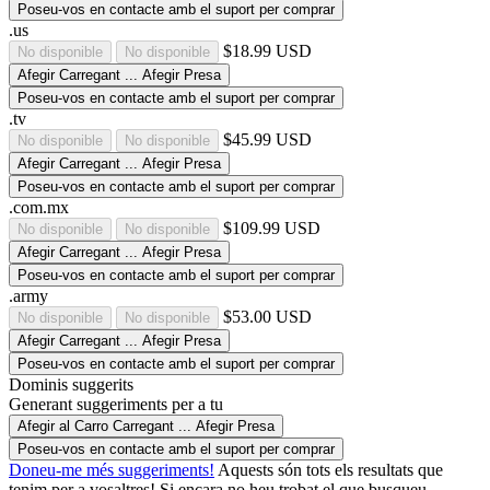
Poseu-vos en contacte amb el suport per comprar
.us
$18.99 USD
No disponible
No disponible
Afegir
Carregant ...
Afegir
Presa
Poseu-vos en contacte amb el suport per comprar
.tv
$45.99 USD
No disponible
No disponible
Afegir
Carregant ...
Afegir
Presa
Poseu-vos en contacte amb el suport per comprar
.com.mx
$109.99 USD
No disponible
No disponible
Afegir
Carregant ...
Afegir
Presa
Poseu-vos en contacte amb el suport per comprar
.army
$53.00 USD
No disponible
No disponible
Afegir
Carregant ...
Afegir
Presa
Poseu-vos en contacte amb el suport per comprar
Dominis suggerits
Generant suggeriments per a tu
Afegir al Carro
Carregant ...
Afegir
Presa
Poseu-vos en contacte amb el suport per comprar
Doneu-me més suggeriments!
Aquests són tots els resultats que
tenim per a vosaltres! Si encara no heu trobat el que busqueu,