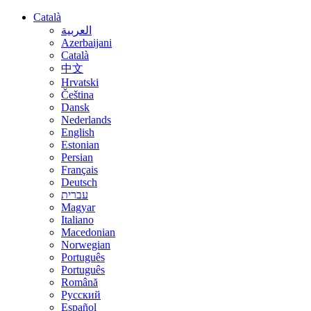
Català
العربية
Azerbaijani
Català
中文
Hrvatski
Čeština
Dansk
Nederlands
English
Estonian
Persian
Français
Deutsch
עברית
Magyar
Italiano
Macedonian
Norwegian
Português
Português
Română
Русский
Español