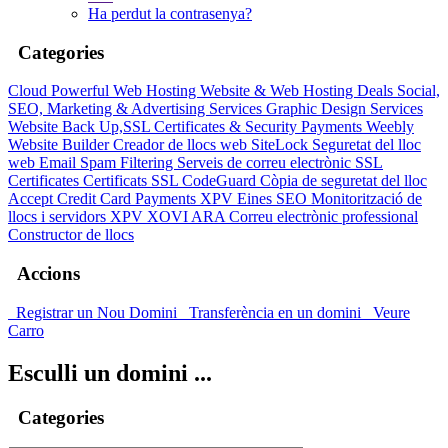
Ha perdut la contrasenya?
Categories
Cloud Powerful Web Hosting
Website & Web Hosting
Deals
Social,
SEO, Marketing & Advertising Services
Graphic Design Services
Website Back Up,SSL Certificates & Security
Payments
Weebly
Website Builder
Creador de llocs web
SiteLock
Seguretat del lloc
web
Email Spam Filtering
Serveis de correu electrònic
SSL
Certificates
Certificats SSL
CodeGuard
Còpia de seguretat del lloc
Accept Credit Card Payments
XPV
Eines SEO
Monitorització de
llocs i servidors
XPV
XOVI ARA
Correu electrònic professional
Constructor de llocs
Accions
Registrar un Nou Domini
Transferència en un domini
Veure
Carro
Esculli un domini ...
Categories