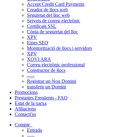
Accept Credit Card Payments
Creador de llocs web
Seguretat del lloc web
Serveis de correu electrònic
Certificats SSL
Còpia de seguretat del lloc
XPV
Eines SEO
Monitorització de llocs i servidors
XPV
XOVI ARA
Correu electrònic professional
Constructor de llocs
-----
Registrar un Nou Domini
transferir un Domini
Promocions
Preguntes Freqüents - FAQ
Estat de la xarxa
Afiliacions
Contacti'ns
Compte
Entrada
-----